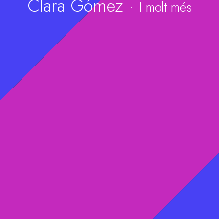
Clara Gómez
·
I molt més