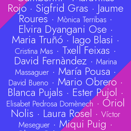
Rojo
·
Sigfrid Gras
·
Jaume
Roures
·
·
Mònica Terribas
Elvira Dyangani Ose
·
Maria Truñó
·
Iago Blasi
·
·
Txell Feixas
·
Cristina Mas
David Fernàndez
·
Marina
·
María Pousa
·
Massaguer
·
Mario Obrero
·
David Bueno
Blanca Pujals
·
Ester Pujol
·
·
Oriol
Elisabet Pedrosa Domènech
Nolis
·
Laura Rosel
·
Víctor
·
Miqui Puig
·
Meseguer